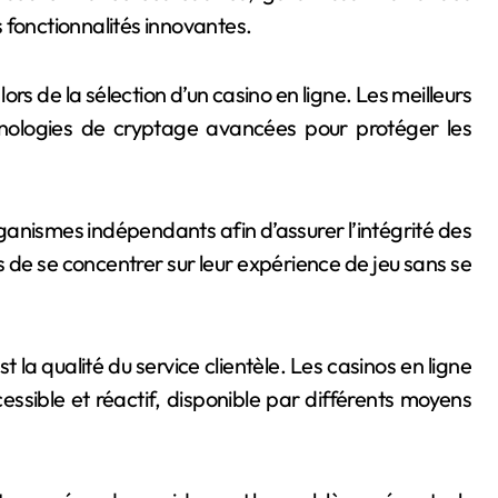
 fonctionnalités innovantes.
ors de la sélection d’un casino en ligne. Les meilleurs
chnologies de cryptage avancées pour protéger les
rganismes indépendants afin d’assurer l’intégrité des
 de se concentrer sur leur expérience de jeu sans se
la qualité du service clientèle. Les casinos en ligne
ssible et réactif, disponible par différents moyens