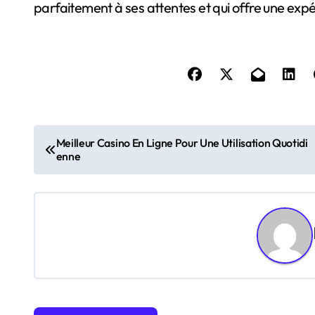
parfaitement à ses attentes et qui offre une expé
P
Meilleur Casino En Ligne Pour Une Utilisation Quotidi
enne
o
s
t
n
a
v