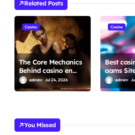
Related Posts
i
g
Casino
Casino
a
t
i
The Core Mechanics
Best casi
Behind casino en
aams Sit
o
ligne Games
Compare
admin
Jul 24, 2026
admin
Ju
n
You Missed