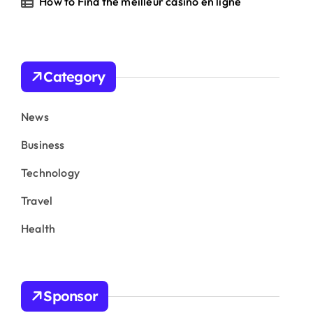
How to Find the meilleur casino en ligne
Category
News
Business
Technology
Travel
Health
Sponsor