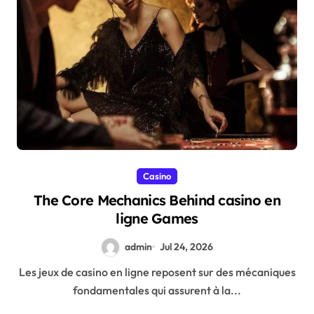
Casino
The Core Mechanics Behind casino en
ligne Games
admin
Jul 24, 2026
Les jeux de casino en ligne reposent sur des mécaniques
fondamentales qui assurent à la...