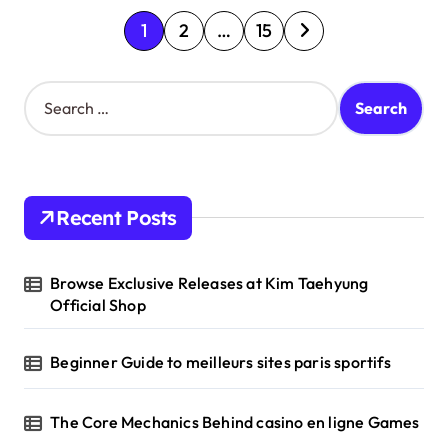
P
1
2
…
15
o
s
S
e
t
a
s
r
c
p
h
Recent Posts
a
f
o
g
r
Browse Exclusive Releases at Kim Taehyung
i
:
Official Shop
n
a
Beginner Guide to meilleurs sites paris sportifs
t
i
The Core Mechanics Behind casino en ligne Games