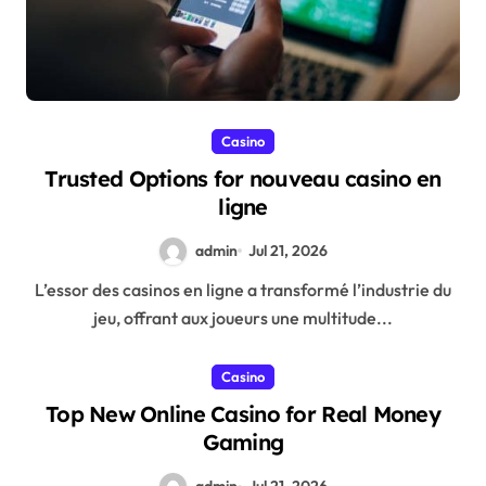
Casino
Trusted Options for nouveau casino en
ligne
admin
Jul 21, 2026
L’essor des casinos en ligne a transformé l’industrie du
jeu, offrant aux joueurs une multitude...
Casino
Top New Online Casino for Real Money
Gaming