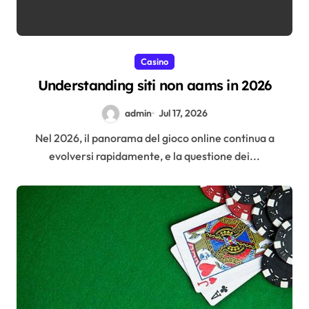
Casino
Understanding siti non aams in 2026
admin
Jul 17, 2026
Nel 2026, il panorama del gioco online continua a
evolversi rapidamente, e la questione dei...