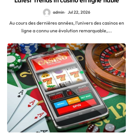
Latest Trends in casino en ligne fiable
admin
Jul 22, 2026
Au cours des dernières années, l’univers des casinos en
ligne a connu une évolution remarquable,...