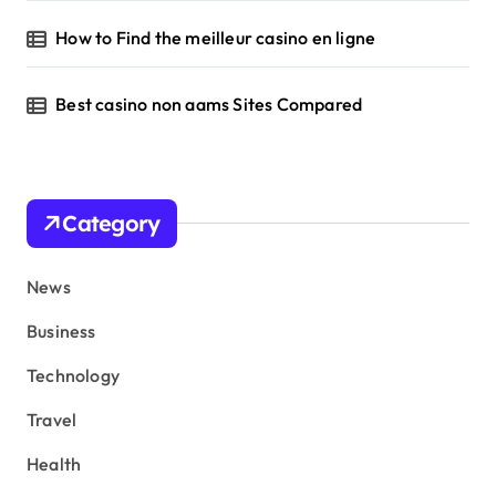
o
How to Find the meilleur casino en ligne
n
Best casino non aams Sites Compared
Category
News
Business
Technology
Travel
Health