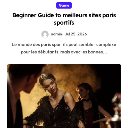
Game
Beginner Guide to meilleurs sites paris
sportifs
admin
Jul 25, 2026
Le monde des paris sportifs peut sembler complexe
pour les débutants, mais avec les bonnes...