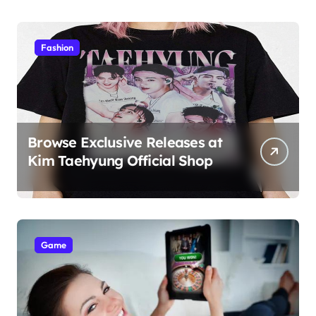
Students
Fashion
Browse Exclusive Releases at
Kim Taehyung Official Shop
Game