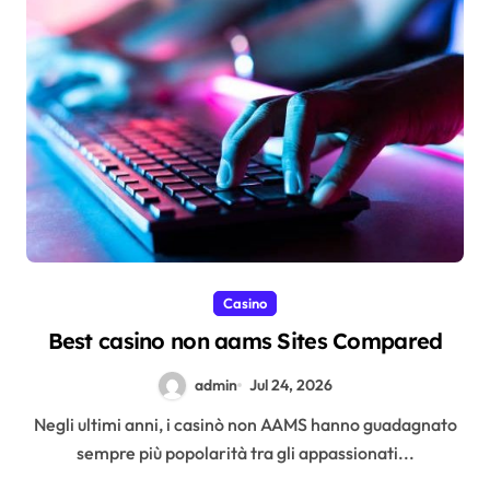
Casino
Best casino non aams Sites Compared
admin
Jul 24, 2026
Negli ultimi anni, i casinò non AAMS hanno guadagnato
sempre più popolarità tra gli appassionati...