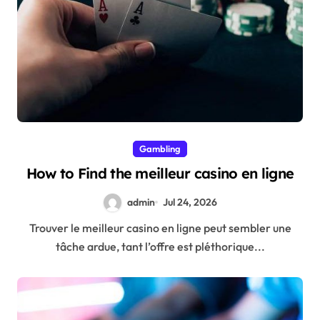
Gambling
How to Find the meilleur casino en ligne
admin
Jul 24, 2026
Trouver le meilleur casino en ligne peut sembler une
tâche ardue, tant l’offre est pléthorique...