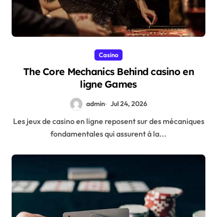
Casino
The Core Mechanics Behind casino en
ligne Games
admin
Jul 24, 2026
Les jeux de casino en ligne reposent sur des mécaniques
fondamentales qui assurent à la...