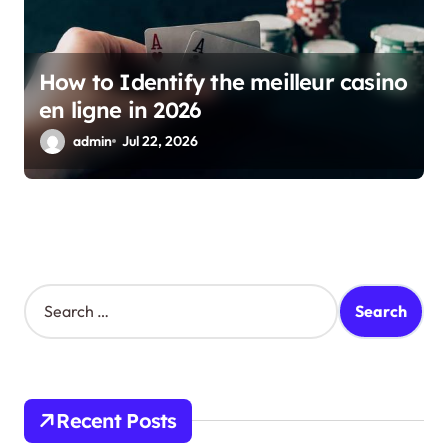
How to Identify the meilleur casino
en ligne in 2026
admin
Jul 22, 2026
S
e
a
r
c
h
Recent Posts
f
o