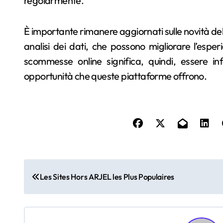
regolarmente.
È importante rimanere aggiornati sulle novità del s
analisi dei dati, che possono migliorare l’es
scommesse online significa, quindi, essere inf
opportunità che queste piattaforme offrono.
P
Les Sites Hors ARJEL les Plus Populaires
o
s