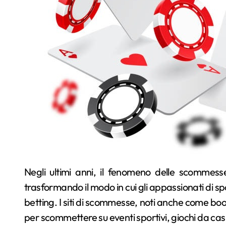
Negli ultimi anni, il fenomeno delle scommesse online ha conosciuto una crescita esponenziale,
trasformando il modo in cui gli appassionati di sp
betting. I siti di scommesse, noti anche come b
per scommettere su eventi sportivi, giochi da casi