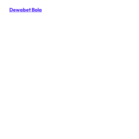
Dewabet Bola