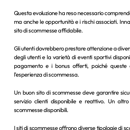
Questa evoluzione ha reso necessario comprender
ma anche le opportunità e i rischi associati. In
sito di scommesse affidabile.
Gli utenti dovrebbero prestare attenzione a divers
degli utenti e la varietà di eventi sportivi dispo
pagamento e i bonus offerti, poiché queste c
l’esperienza di scommessa.
Un buon sito di scommesse deve garantire sicur
servizio clienti disponibile e reattivo. Un alt
scommesse disponibili.
I siti di scommesse offrono diverse tipologie di s