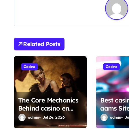
t
n
a
v
Related Posts
i
g
Casino
Casino
a
t
i
The Core Mechanics
Best casi
Behind casino en
aams Sit
o
ligne Games
Compare
admin
Jul 24, 2026
admin
Ju
n