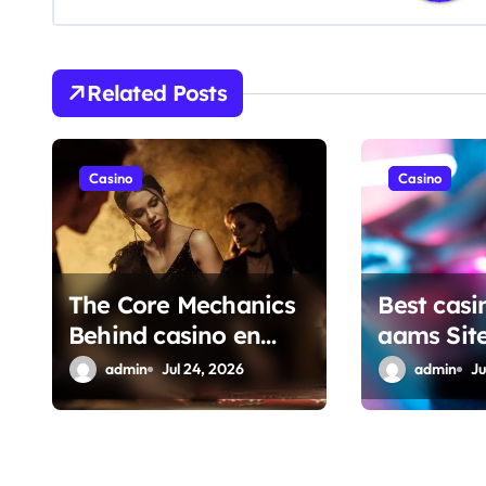
a
v
Related Posts
i
g
Casino
Casino
a
t
i
The Core Mechanics
Best casi
Behind casino en
aams Sit
o
ligne Games
Compare
admin
Jul 24, 2026
admin
Ju
n