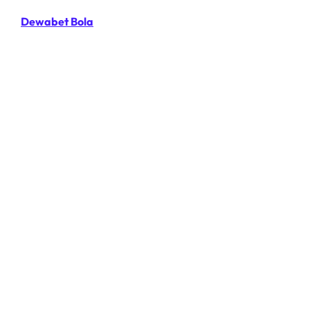
Dewabet Bola