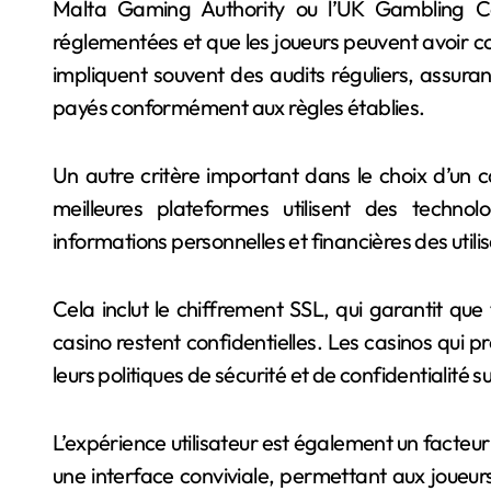
Malta Gaming Authority ou l’UK Gambling Co
réglementées et que les joueurs peuvent avoir con
impliquent souvent des audits réguliers, assuran
payés conformément aux règles établies.
Un autre critère important dans le choix d’un ca
meilleures plateformes utilisent des techn
informations personnelles et financières des utili
Cela inclut le chiffrement SSL, qui garantit que
casino restent confidentielles. Les casinos qui p
leurs politiques de sécurité et de confidentialité sur
L’expérience utilisateur est également un facteur 
une interface conviviale, permettant aux joueurs