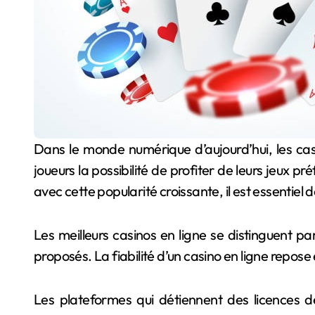
Dans le monde numérique d’aujourd’hui, les casinos en ligne ont gagné en popularité, offrant aux
joueurs la possibilité de profiter de leurs jeux p
avec cette popularité croissante, il est essentiel 
Les meilleurs casinos en ligne se distinguent par 
proposés. La fiabilité d’un casino en ligne repose
Les plateformes qui détiennent des licences dé