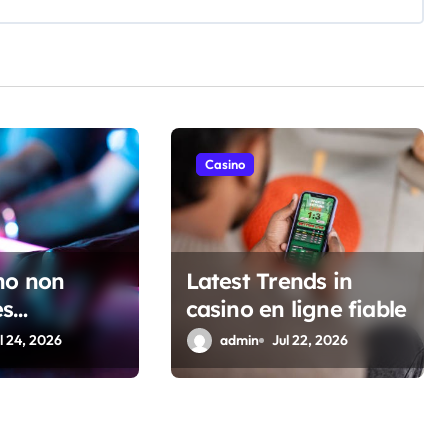
Casino
no non
Latest Trends in
es
casino en ligne fiable
d
l 24, 2026
admin
Jul 22, 2026