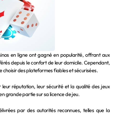
référés depuis le confort de leur domicile. Cependant,
de choisir des plateformes fiables et sécurisées.
leur réputation, leur sécurité et la qualité des jeux
 en grande partie sur sa licence de jeu.
livrées par des autorités reconnues, telles que la