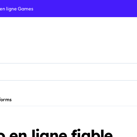
 en ligne Games
ligne
red
ec Offres Exclusives
le
ncais
h
en ligne in 2026
nology: An Introduction to Theory 4th Canadian Edition for Cr
tforms
 en ligne fiable