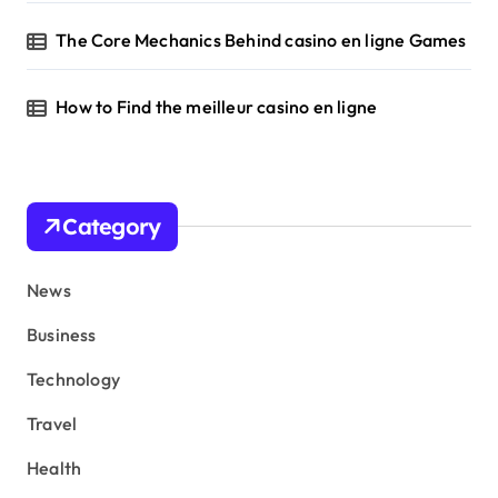
The Core Mechanics Behind casino en ligne Games
How to Find the meilleur casino en ligne
Category
News
Business
Technology
Travel
Health