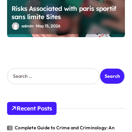
Risks Associated with paris sportif
sans limite Sites
admin
May 15, 2026
S
e
a
r
c
h
Recent Posts
f
o
r
Complete Guide to Crime and Criminology: An
: