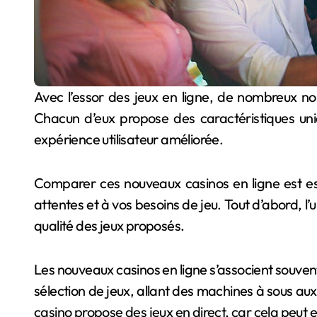
Avec l’essor des jeux en ligne, de nombreux nouveaux casinos font leur apparition sur le marché.
Chacun d’eux propose des caractéristiques uni
expérience utilisateur améliorée.
Comparer ces nouveaux casinos en ligne est esse
attentes et à vos besoins de jeu. Tout d’abord, l’
qualité des jeux proposés.
Les nouveaux casinos en ligne s’associent souven
sélection de jeux, allant des machines à sous aux je
casino propose des jeux en direct, car cela peut 