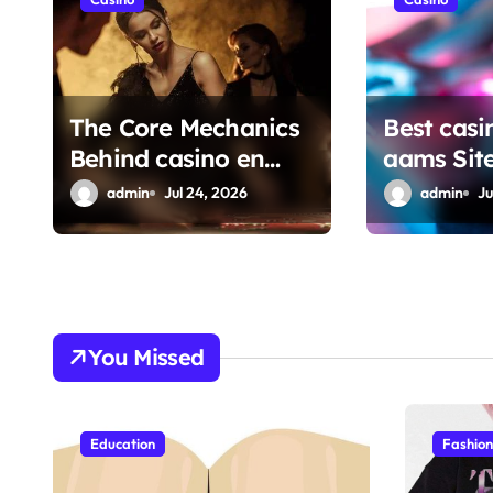
a
t
i
The Core Mechanics
Best casi
Behind casino en
aams Sit
o
ligne Games
Compare
admin
Jul 24, 2026
admin
Ju
n
You Missed
Education
Fashion