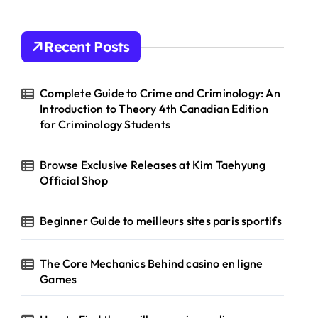
r
c
h
Recent Posts
f
o
r
Complete Guide to Crime and Criminology: An
:
Introduction to Theory 4th Canadian Edition
for Criminology Students
Browse Exclusive Releases at Kim Taehyung
Official Shop
Beginner Guide to meilleurs sites paris sportifs
The Core Mechanics Behind casino en ligne
Games