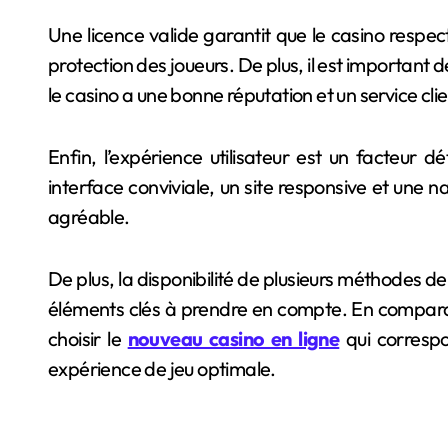
Une licence valide garantit que le casino respec
protection des joueurs. De plus, il est important d
le casino a une bonne réputation et un service clie
Enfin, l’expérience utilisateur est un facteur 
interface conviviale, un site responsive et une n
agréable.
De plus, la disponibilité de plusieurs méthodes d
éléments clés à prendre en compte. En comparan
choisir le
nouveau casino en ligne
qui correspo
expérience de jeu optimale.