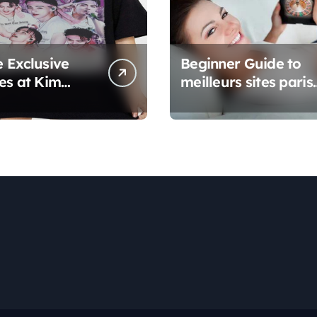
 Exclusive
Beginner Guide to
es at Kim
meilleurs sites paris
ng Official
sportifs