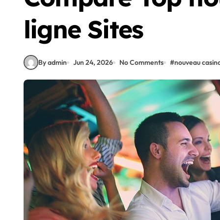
ligne Sites
By admin
Jun 24, 2026
No Comments
#
nouveau casino