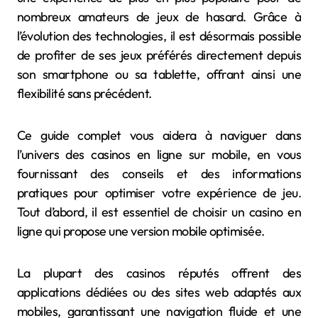
nombreux amateurs de jeux de hasard. Grâce à
l’évolution des technologies, il est désormais possible
de profiter de ses jeux préférés directement depuis
son smartphone ou sa tablette, offrant ainsi une
flexibilité sans précédent.
Ce guide complet vous aidera à naviguer dans
l’univers des casinos en ligne sur mobile, en vous
fournissant des conseils et des informations
pratiques pour optimiser votre expérience de jeu.
Tout d’abord, il est essentiel de choisir un casino en
ligne qui propose une version mobile optimisée.
La plupart des casinos réputés offrent des
applications dédiées ou des sites web adaptés aux
mobiles, garantissant une navigation fluide et une