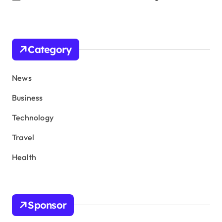
Category
News
Business
Technology
Travel
Health
Sponsor