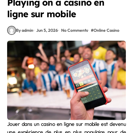
Playing on a casino en
ligne sur mobile
By admin
Jun 5, 2026
No Comments
#
Online Casino
Jouer dans un casino en ligne sur mobile est devenu
une expérience de plus en plus populaire pour de