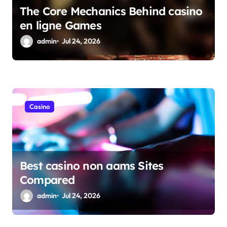
The Core Mechanics Behind casino
en ligne Games
admin
Jul 24, 2026
Casino
Best casino non aams Sites
Compared
admin
Jul 24, 2026