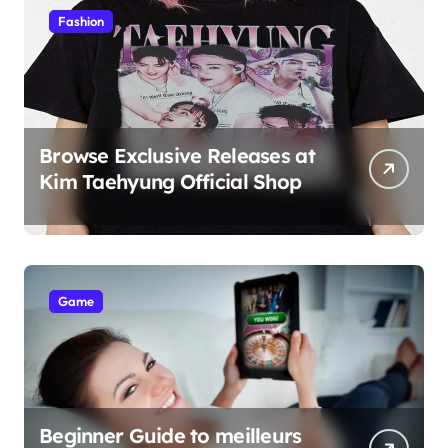
Fashion
Browse Exclusive Releases at
Kim Taehyung Official Shop
Game
Beginner Guide to meilleurs