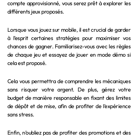
compte approvisionné, vous serez prêt à explorer les
différents jeux proposés.
Lorsque vous jouez sur mobile, il est crucial de garder
à l’esprit certaines stratégies pour maximiser vos
chances de gagner. Familiarisez-vous avec les règles
de chaque jeu et essayez de jouer en mode démo si
cela est proposé.
Cela vous permettra de comprendre les mécaniques
sans risquer votre argent. De plus, gérez votre
budget de manière responsable en fixant des limites
de dépôt et de mise, afin de profiter de l’expérience
sans stress.
Enfin, n’oubliez pas de profiter des promotions et des