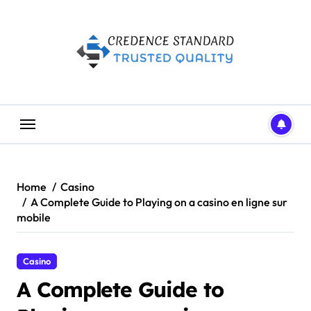
Skip
to
content
Home
Casino
A Complete Guide to Playing on a casino en ligne sur
mobile
Casino
A Complete Guide to