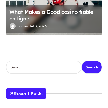
What Makes a Good casino fiable
en ligne
admin
Jul 17, 2026
S
e
a
r
c
h
Recent Posts
f
o
r