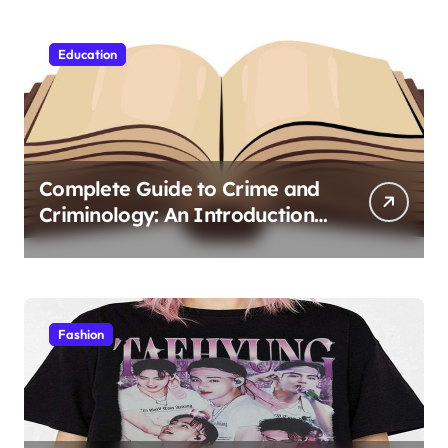
Education
Complete Guide to Crime and
Criminology: An Introduction
to Theory 4th Canadian
Edition for Criminology
Students
Fashion