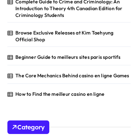
Complete Guide to Crime and Criminology: An
:
Introduction to Theory 4th Canadian Edition for
Criminology Students
Browse Exclusive Releases at Kim Taehyung
Official Shop
Beginner Guide to meilleurs sites paris sportifs
The Core Mechanics Behind casino en ligne Games
How to Find the meilleur casino en ligne
Category