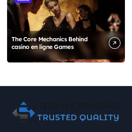
The Core Mechanics Behind
casino en ligne Games