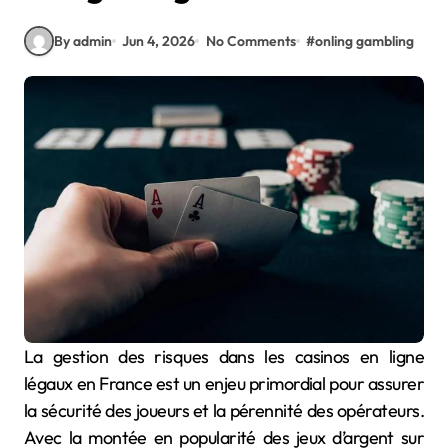
By admin
Jun 4, 2026
No Comments
#
onling gambling
La gestion des risques dans les casinos en ligne
légaux en France est un enjeu primordial pour assurer
la sécurité des joueurs et la pérennité des opérateurs.
Avec la montée en popularité des jeux d’argent sur