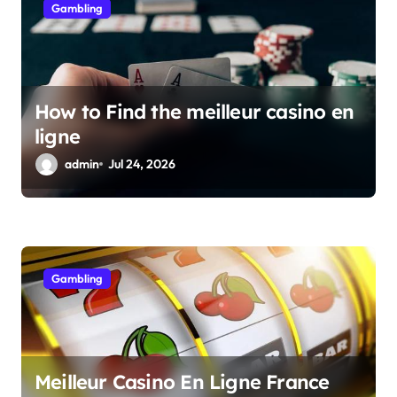
Gambling
o
n
How to Find the meilleur casino en
ligne
admin
Jul 24, 2026
Gambling
Meilleur Casino En Ligne France