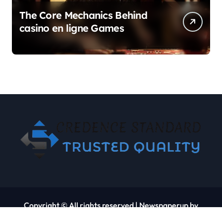
The Core Mechanics Behind
casino en ligne Games
Copyright © All rights reserved
|
Newspaperup
by
Themeansar
.