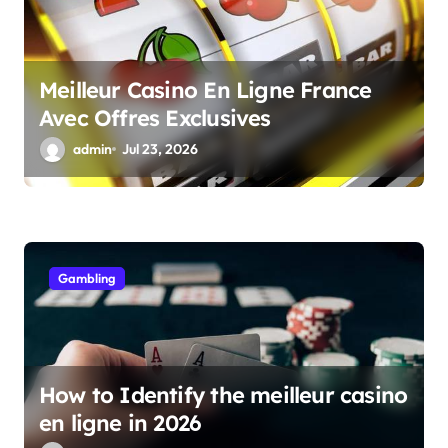
Meilleur Casino En Ligne France
Avec Offres Exclusives
admin
Jul 23, 2026
Gambling
How to Identify the meilleur casino
en ligne in 2026