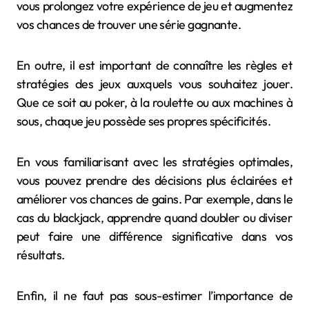
vous prolongez votre expérience de jeu et augmentez
vos chances de trouver une série gagnante.
En outre, il est important de connaître les règles et
stratégies des jeux auxquels vous souhaitez jouer.
Que ce soit au poker, à la roulette ou aux machines à
sous, chaque jeu possède ses propres spécificités.
En vous familiarisant avec les stratégies optimales,
vous pouvez prendre des décisions plus éclairées et
améliorer vos chances de gains. Par exemple, dans le
cas du blackjack, apprendre quand doubler ou diviser
peut faire une différence significative dans vos
résultats.
Enfin, il ne faut pas sous-estimer l’importance de