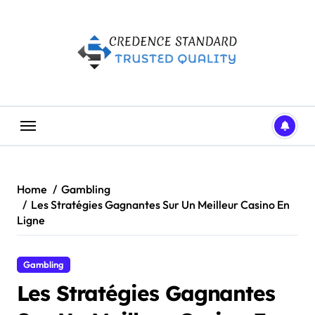
Skip
to
content
Home
Gambling
Les Stratégies Gagnantes Sur Un Meilleur Casino En
Ligne
Gambling
Les Stratégies Gagnantes