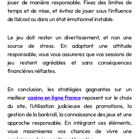
jouer de manière responsable. Fixez des limites de
temps et de mise, et évitez de jouer sous l’influence
de l’alcool ou dans un état émotionnel instable.
Le jeu doit rester un divertissement, et non une
source de stress. En adoptant une attitude
responsable, vous vous assurerez que vos sessions de
jeu restent agréables et sans conséquences
financières néfastes.
En conclusion, les stratégies gagnantes sur un
meilleur
casino en ligne france
reposent sur le choix
du site, l’utilisation judicieuse des promotions, la
gestion de la bankroll, la connaissance des jeux et une
approche responsable. En intégrant ces éléments,
vous maximiserez vos chances de vivre une