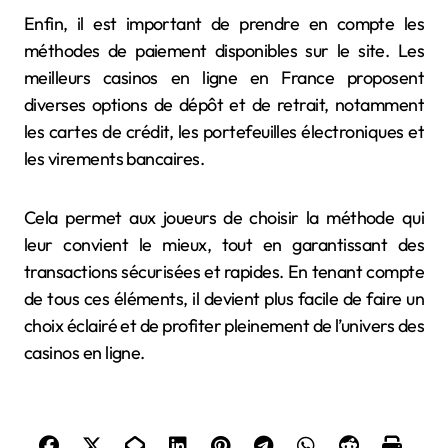
Enfin, il est important de prendre en compte les
méthodes de paiement disponibles sur le site. Les
meilleurs casinos en ligne en France proposent
diverses options de dépôt et de retrait, notamment
les cartes de crédit, les portefeuilles électroniques et
les virements bancaires.
Cela permet aux joueurs de choisir la méthode qui
leur convient le mieux, tout en garantissant des
transactions sécurisées et rapides. En tenant compte
de tous ces éléments, il devient plus facile de faire un
choix éclairé et de profiter pleinement de l’univers des
casinos en ligne.