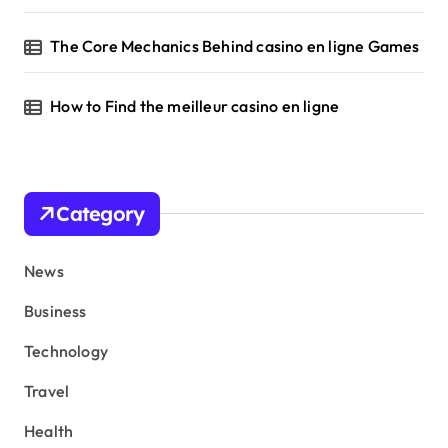
The Core Mechanics Behind casino en ligne Games
How to Find the meilleur casino en ligne
Category
News
Business
Technology
Travel
Health