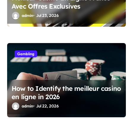
Avec Offres Exclusives
admin
Jul 23, 2026
Gambling
How to Identify the meilleur casino
en ligne in 2026
admin
Jul 22, 2026