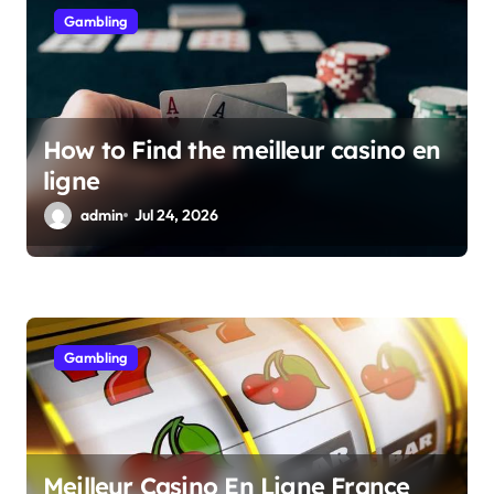
Gambling
o
n
How to Find the meilleur casino en
ligne
admin
Jul 24, 2026
Gambling
Meilleur Casino En Ligne France