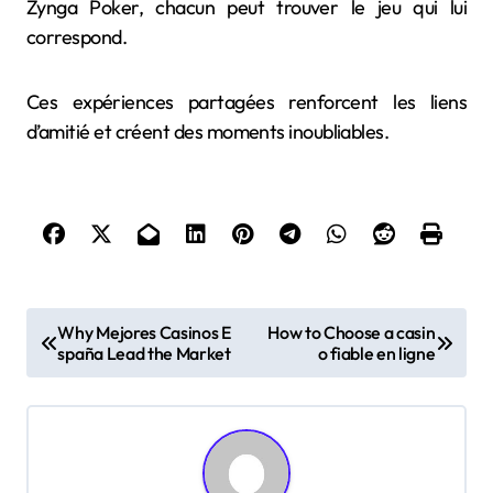
Zynga Poker, chacun peut trouver le jeu qui lui
correspond.
Ces expériences partagées renforcent les liens
d’amitié et créent des moments inoubliables.
P
Why Mejores Casinos E
How to Choose a casin
spaña Lead the Market
o fiable en ligne
o
s
t
n