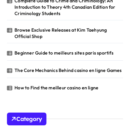
Complete Guide to Crime and Criminology: An
:
Introduction to Theory 4th Canadian Edition for
Criminology Students
Browse Exclusive Releases at Kim Taehyung
Official Shop
Beginner Guide to meilleurs sites paris sportifs
The Core Mechanics Behind casino en ligne Games
How to Find the meilleur casino en ligne
Category