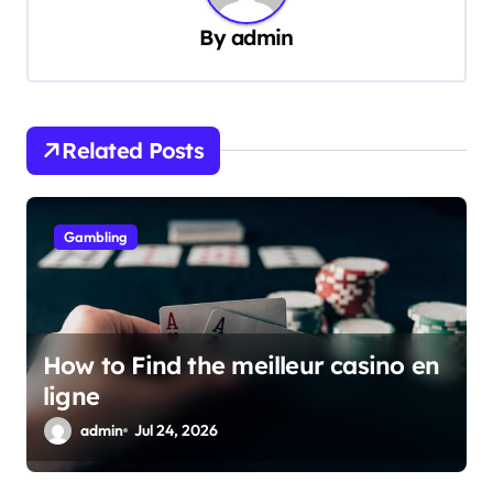
a
By
admin
v
i
g
Related Posts
a
t
i
Gambling
o
n
How to Find the meilleur casino en
ligne
admin
Jul 24, 2026