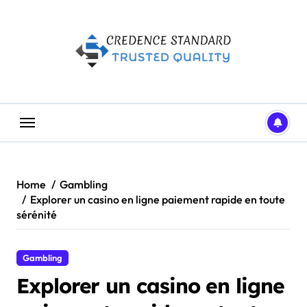
Skip
to
content
Home
Gambling
Explorer un casino en ligne paiement rapide en toute
sérénité
Gambling
Explorer un casino en ligne