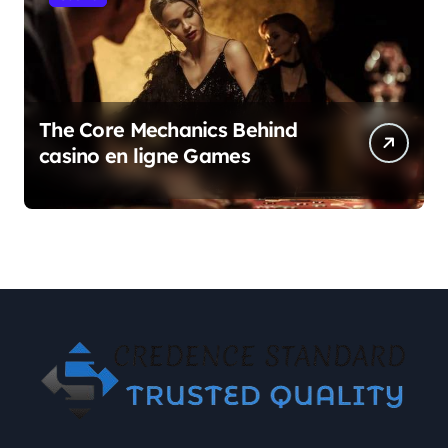
The Core Mechanics Behind
casino en ligne Games