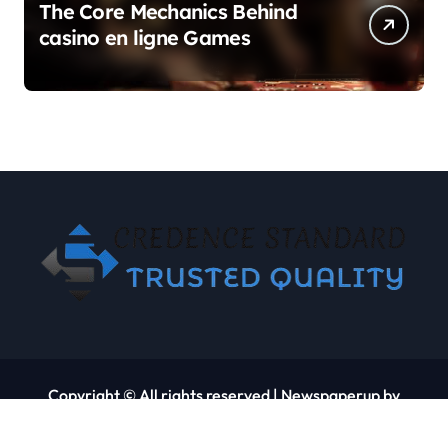
The Core Mechanics Behind
casino en ligne Games
Copyright © All rights reserved
|
Newspaperup
by
Themeansar
.