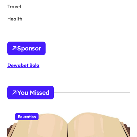
Travel
Health
Sponsor
Dewabet Bola
You Missed
Education