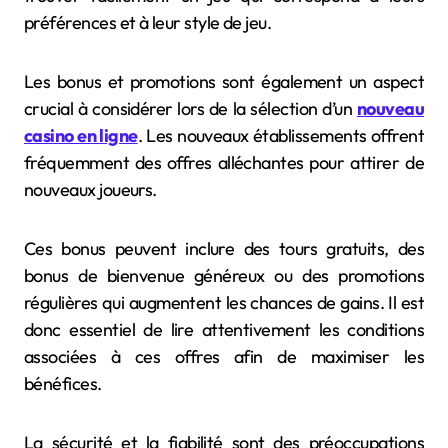
préférences et à leur style de jeu.
Les bonus et promotions sont également un aspect
crucial à considérer lors de la sélection d’un
nouveau
casino en ligne
. Les nouveaux établissements offrent
fréquemment des offres alléchantes pour attirer de
nouveaux joueurs.
Ces bonus peuvent inclure des tours gratuits, des
bonus de bienvenue généreux ou des promotions
régulières qui augmentent les chances de gains. Il est
donc essentiel de lire attentivement les conditions
associées à ces offres afin de maximiser les
bénéfices.
La sécurité et la fiabilité sont des préoccupations