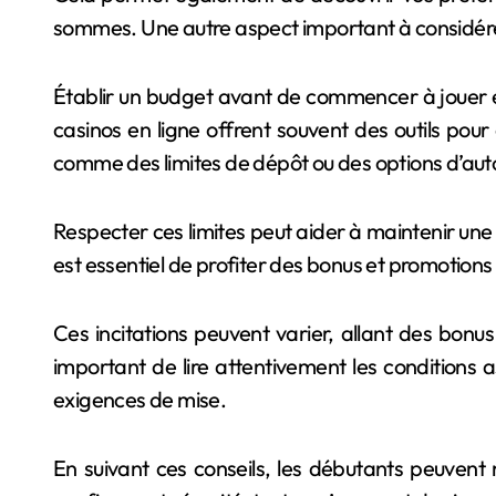
sommes. Une autre aspect important à considérer
Établir un budget avant de commencer à jouer es
casinos en ligne offrent souvent des outils pour 
comme des limites de dépôt ou des options d’aut
Respecter ces limites peut aider à maintenir une 
est essentiel de profiter des bonus et promotions 
Ces incitations peuvent varier, allant des bonus
important de lire attentivement les conditions a
exigences de mise.
En suivant ces conseils, les débutants peuvent