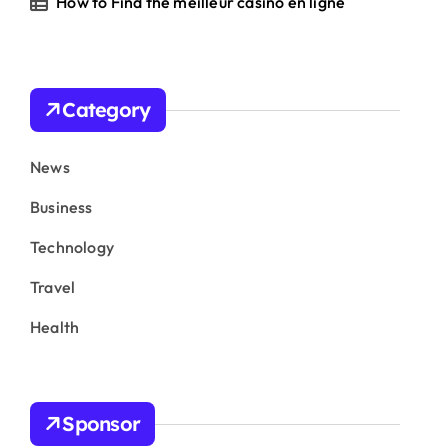
How to Find the meilleur casino en ligne
Category
News
Business
Technology
Travel
Health
Sponsor