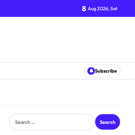
8
Aug 2026, Sat
Subscribe
iminology Students
S
e
a