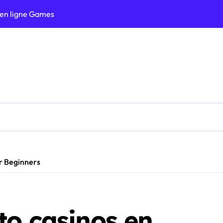
 en ligne Games
ligne
red
ec Offres Exclusives
le
ncais
h
en ligne in 2026
nology: An Introduction to Theory 4th Canadian Edition for Cr
or Beginners
to casinos en