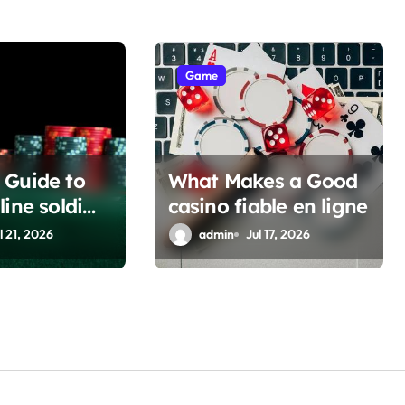
Game
 Guide to
What Makes a Good
line soldi
casino fiable en ligne
l 21, 2026
admin
Jul 17, 2026