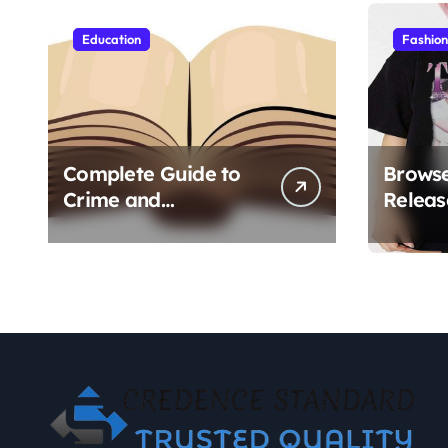
Education
Fashion
Complete Guide to
Browse
Crime and
Releas
Criminology: An
Taehyu
Introduction to
Shop
Theory 4th Canadian
Edition for
Criminology
Students