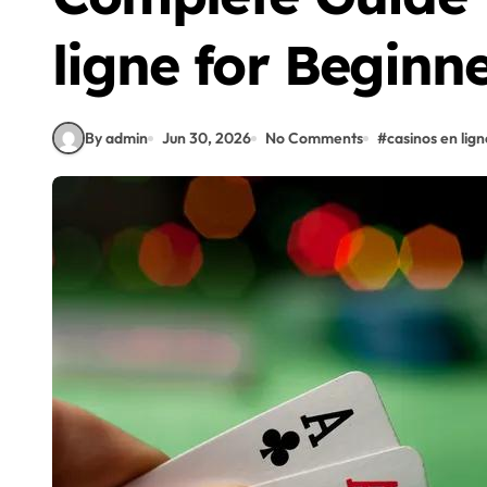
ligne for Beginn
By admin
Jun 30, 2026
No Comments
#
casinos en lign