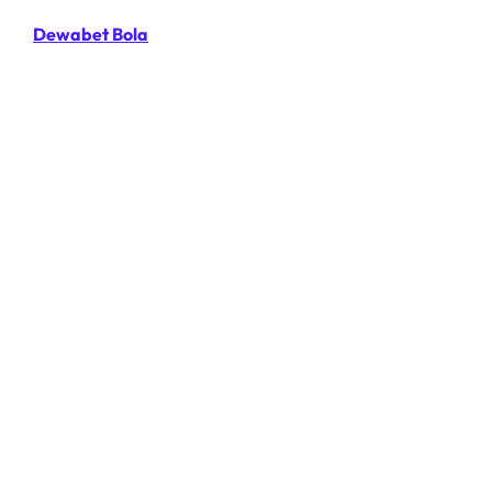
Dewabet Bola