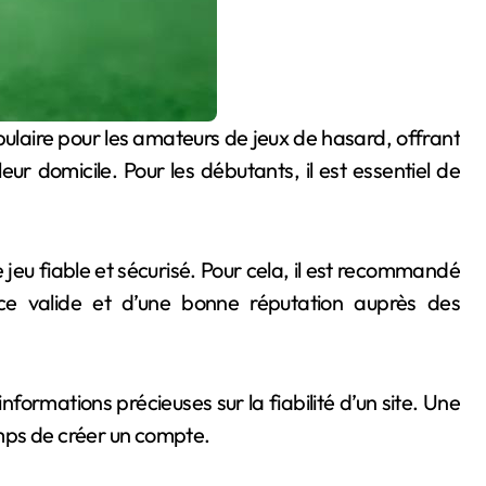
ur domicile. Pour les débutants, il est essentiel de
de jeu fiable et sécurisé. Pour cela, il est recommandé
nce valide et d’une bonne réputation auprès des
formations précieuses sur la fiabilité d’un site. Une
temps de créer un compte.