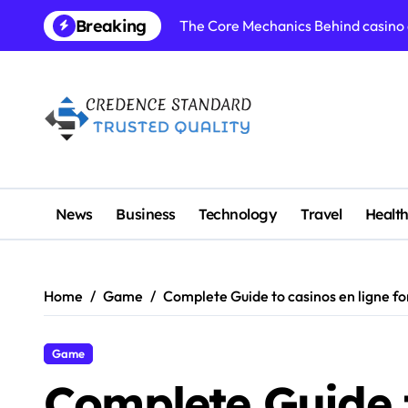
The Core Mechanics Behind casino
Skip
Breaking
to
How to Find the meilleur casino en 
content
Best casino non aams Sites Compa
Meilleur Casino En Ligne France Av
Latest Trends in casino en ligne fiab
Guide to Finding casino en ligne fra
News
Business
Technology
Travel
Healt
How to Identify the meilleur casino 
Complete Guide to Crime and Crimi
Home
Game
Complete Guide to casinos en ligne f
Game
Complete Guide 