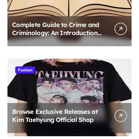
Complete Guide to Crime and
Criminology: An Introduction
to Theory 4th Canadian
Edition for Criminology
Students
Fashion
Browse Exclusive Releases at
Kim Taehyung Official Shop