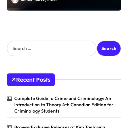
S
e
a
r
c
h
Recent Posts
f
o
r
Complete Guide to Crime and Criminology: An
:
Introduction to Theory 4th Canadian Edition for
Criminology Students
Browse Exclusive Releases at Kim Taehyung