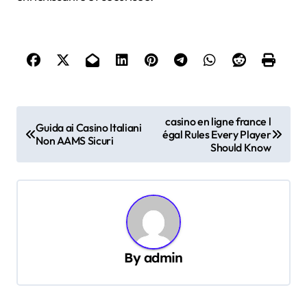
P
casino en ligne france l
Guida ai Casino Italiani
égal Rules Every Player
o
Non AAMS Sicuri
Should Know
s
t
n
a
v
By
admin
i
g