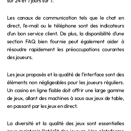
sur 24 et 7 jours sur 7.
Les canaux de communication tels que le chat en
direct, l’e-mail ou le téléphone sont des indicateurs
d’un bon service client. De plus, la disponibilité d’une
section FAQ bien fournie peut également aider à
résoudre rapidement les préoccupations courantes
des joueurs.
Les jeux proposés et la qualité de l’interface sont des
éléments non négligeables pour les joueurs réguliers.
Un casino en ligne fiable doit offrir une large gamme
de jeux, allant des machines à sous aux jeux de table,
en passant par les jeux en direct.
La diversité et la qualité des jeux sont essentielles