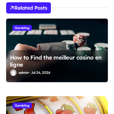
a
Related Posts
t
i
Gambling
o
n
How to Find the meilleur casino en
ligne
admin
Jul 24, 2026
Gambling