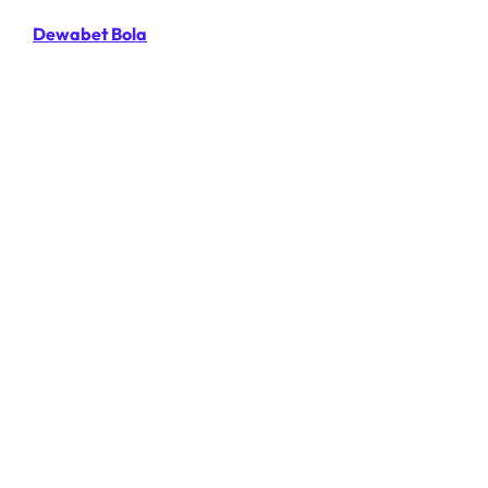
Dewabet Bola