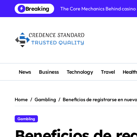
The Core Mechanics Behind casino
Skip
Breaking
to
How to Find the meilleur casino en 
content
Best casino non aams Sites Compa
Meilleur Casino En Ligne France Av
Latest Trends in casino en ligne fiab
Guide to Finding casino en ligne fra
News
Business
Technology
Travel
Healt
How to Identify the meilleur casino 
Complete Guide to Crime and Crimi
Home
Gambling
Beneficios de registrarse en nuev
Gambling
Beneficios de reg