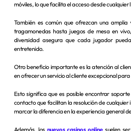
móviles, lo que facilita el acceso desde cualquier 
También es común que ofrezcan una amplia v
tragamonedas hasta juegos de mesa en vivo, 
diversidad asegura que cada jugador pueda
entretenido.
Otro beneficio importante es la atención al cli
en ofrecer un servicio al cliente excepcional para
Esto significa que es posible encontrar soport
contacto que facilitan la resolución de cualquie
marcar la diferencia en la experiencia general de
Además, los
nuevos casinos online
suelen ser