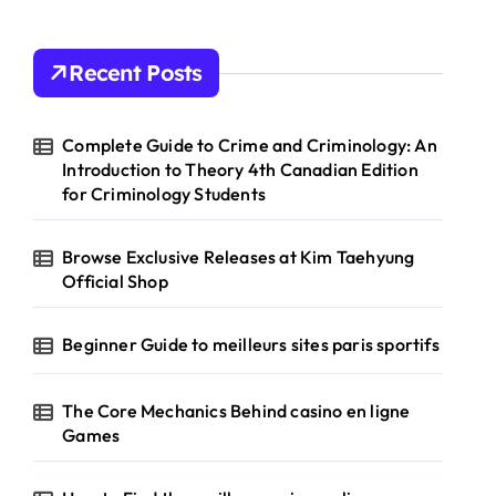
r
c
h
Recent Posts
f
o
r
Complete Guide to Crime and Criminology: An
:
Introduction to Theory 4th Canadian Edition
for Criminology Students
Browse Exclusive Releases at Kim Taehyung
Official Shop
Beginner Guide to meilleurs sites paris sportifs
The Core Mechanics Behind casino en ligne
Games