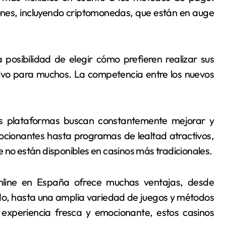
nes, incluyendo criptomonedas, que están en auge
a posibilidad de elegir cómo prefieren realizar sus
sivo para muchos. La competencia entre los nuevos
s plataformas buscan constantemente mejorar y
ocionantes hasta programas de lealtad atractivos,
 no están disponibles en casinos más tradicionales.
online en España ofrece muchas ventajas, desde
cado, hasta una amplia variedad de juegos y métodos
experiencia fresca y emocionante, estos casinos