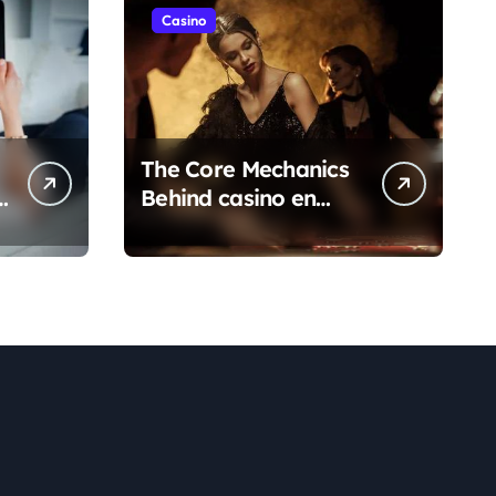
Casino
The Core Mechanics
Behind casino en
ligne Games