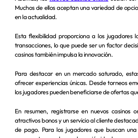
Muchos de ellos aceptan una variedad de opcio
en la actualidad.
Esta flexibilidad proporciona a los jugadores l
transacciones, lo que puede ser un factor deci
casinos también impulsa la innovación.
Para destacar en un mercado saturado, esta
ofrecer experiencias únicas. Desde torneos em
los jugadores pueden beneficiarse de ofertas que
En resumen, registrarse en nuevos casinos 
atractivos bonos y un servicio al cliente desta
de pago. Para los jugadores que buscan una 