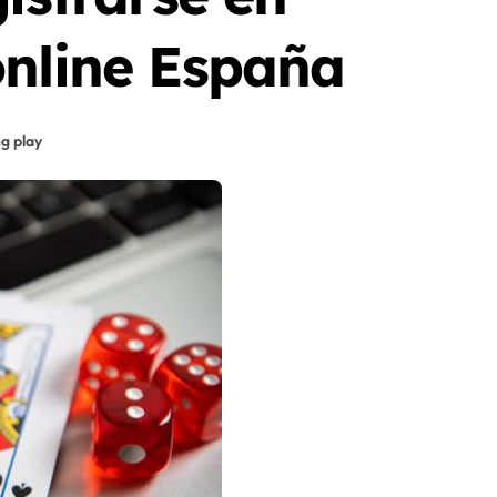
online España
g play