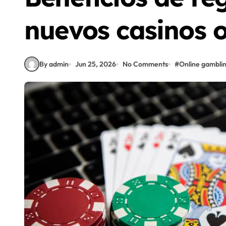
nuevos casinos 
By admin
Jun 25, 2026
No Comments
#
Online gamblin