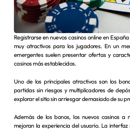
Registrarse en nuevos casinos online en España ofrece una serie de beneficios que pueden resultar
muy atractivos para los jugadores. En un me
emergentes suelen presentar ofertas y caracte
casinos más establecidos.
Uno de los principales atractivos son los bono
partidas sin riesgos y multiplicadores de depó
explorar el sitio sin arriesgar demasiado de su pr
Además de los bonos, los nuevos casinos a
mejoran la experiencia del usuario. La interfa