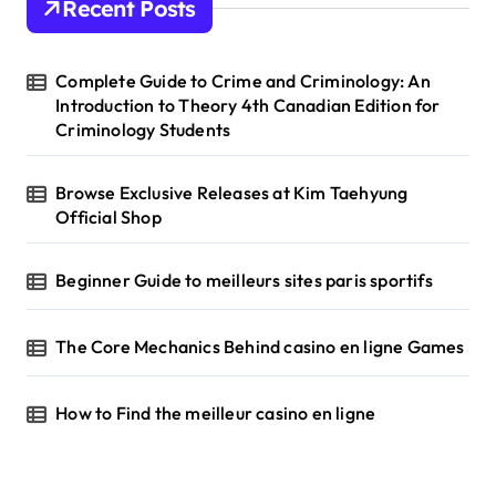
Recent Posts
f
o
r
Complete Guide to Crime and Criminology: An
:
Introduction to Theory 4th Canadian Edition for
Criminology Students
Browse Exclusive Releases at Kim Taehyung
Official Shop
Beginner Guide to meilleurs sites paris sportifs
The Core Mechanics Behind casino en ligne Games
How to Find the meilleur casino en ligne