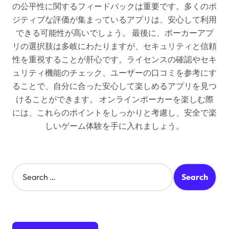
の公平性に関するフィードバックは重要です。多くのポ
ジティブな評価が集まっているアプリは、安心して利用
できる可能性が高いでしょう。 最後に、ポーカーアプ
リの選択肢は多岐にわたりますが、セキュリティと信頼
性を重視することが肝心です。ライセンスの確認やセキ
ュリティ機能のチェック、ユーザーの口コミを参考にす
ることで、自分に合った安心して楽しめるアプリを見つ
けることができます。 オンラインポーカーを楽しむ際
には、これらのポイントをしっかりと考慮し、安全で楽
しいゲーム体験を手に入れましょう。
S
e
a
r
c
h