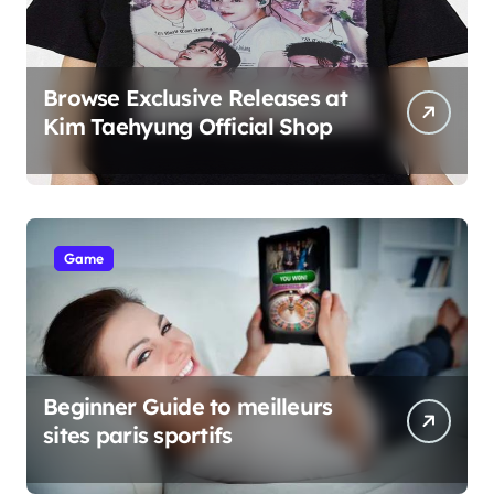
Browse Exclusive Releases at
Kim Taehyung Official Shop
Game
Beginner Guide to meilleurs
sites paris sportifs